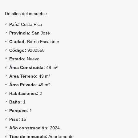
Detalles del inmueble :
País:
Costa Rica
Provincia:
San José
Ciudad:
Barrio Escalante
Código:
9282558
Estado:
Nuevo
Área Construida:
49 m²
Área Terreno:
49 m²
Área Privada:
49 m²
Habitaciones:
2
Baño:
1
Parqueo:
1
Piso:
15
Año construcción:
2024
Tipo de inmueble:
Apartamento