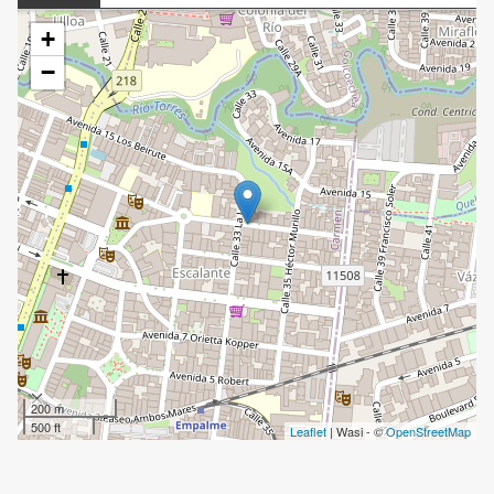
+
−
200 m
500 ft
Leaflet
| Wasi - ©
OpenStreetMap