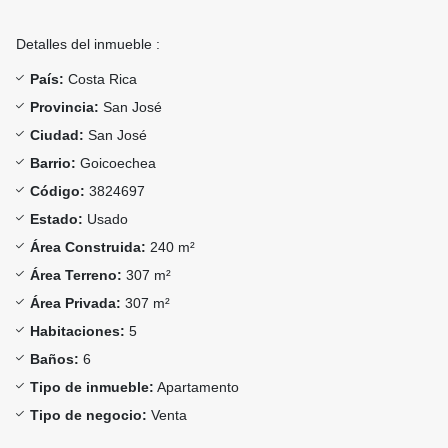
Detalles del inmueble :
País:
Costa Rica
Provincia:
San José
Ciudad:
San José
Barrio:
Goicoechea
Código:
3824697
Estado:
Usado
Área Construida:
240 m²
Área Terreno:
307 m²
Área Privada:
307 m²
Habitaciones:
5
Baños:
6
Tipo de inmueble:
Apartamento
Tipo de negocio:
Venta