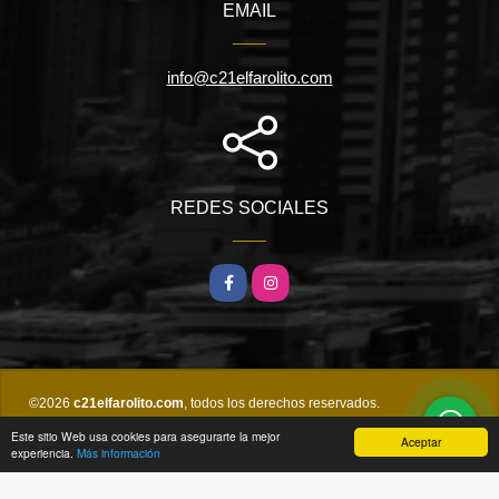
EMAIL
info@c21elfarolito.com
REDES SOCIALES
Facebook
Instagram
©2026
c21elfarolito.com
, todos los derechos reservados.
Este sitio Web usa cookies para asegurarte la mejor
Aceptar
experiencia.
Más información
wasi.co
Powered by: