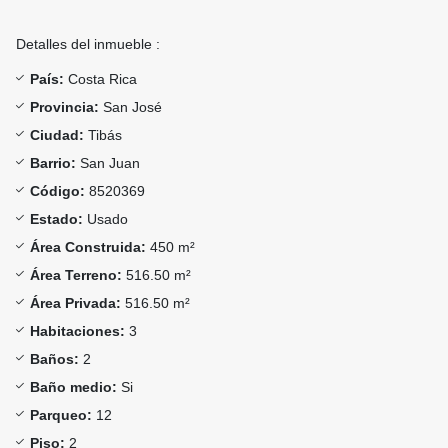
Detalles del inmueble :
País:
Costa Rica
Provincia:
San José
Ciudad:
Tibás
Barrio:
San Juan
Código:
8520369
Estado:
Usado
Área Construida:
450 m²
Área Terreno:
516.50 m²
Área Privada:
516.50 m²
Habitaciones:
3
Baños:
2
Baño medio:
Si
Parqueo:
12
Piso:
2