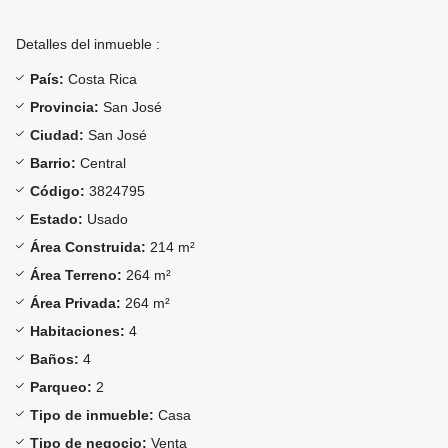
Detalles del inmueble :
País:
Costa Rica
Provincia:
San José
Ciudad:
San José
Barrio:
Central
Código:
3824795
Estado:
Usado
Área Construida:
214 m²
Área Terreno:
264 m²
Área Privada:
264 m²
Habitaciones:
4
Baños:
4
Parqueo:
2
Tipo de inmueble:
Casa
Tipo de negocio:
Venta