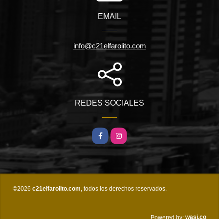
EMAIL
info@c21elfarolito.com
REDES SOCIALES
Facebook
Instagram
©2026
c21elfarolito.com
, todos los derechos reservados.
wasi.co
Powered by: