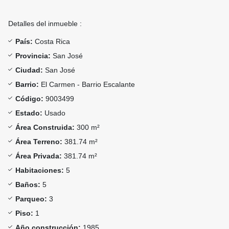
Detalles del inmueble :
País:
Costa Rica
Provincia:
San José
Ciudad:
San José
Barrio:
El Carmen - Barrio Escalante
Código:
9003499
Estado:
Usado
Área Construida:
300 m²
Área Terreno:
381.74 m²
Área Privada:
381.74 m²
Habitaciones:
5
Baños:
5
Parqueo:
3
Piso:
1
Año construcción:
1985