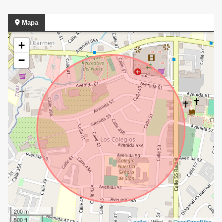
Mapa
+
−
200 m
500 ft
Leaflet
| Wasi - ©
OpenStreetMap