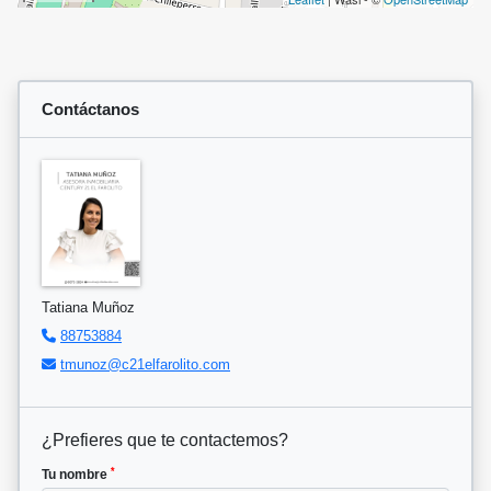
Contáctanos
Tatiana Muñoz
88753884
tmunoz@c21elfarolito.com
¿Prefieres que te contactemos?
*
Tu nombre