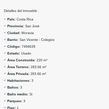
Detalles del inmueble :
País:
Costa Rica
Provincia:
San José
Ciudad:
Moravia
Barrio:
San Vicente - Colegios
Código:
7494639
Estado:
Usado
Área Construida:
220 m²
Área Terreno:
283.66 m²
Área Privada:
283.66 m²
Habitaciones:
3
Baños:
3
Baño medio:
Si
Parqueo:
3
Piso:
1