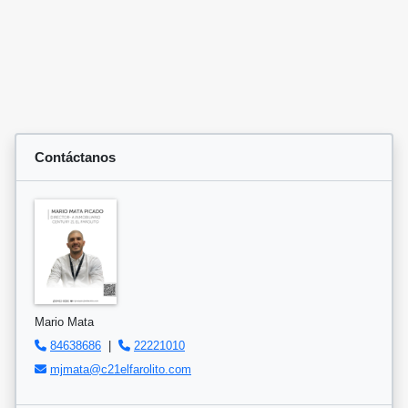
Contáctanos
Mario Mata
84638686
|
22221010
mjmata@c21elfarolito.com