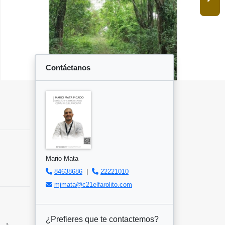
Contáctanos
Mario Mata
84638686
|
22221010
mjmata@c21elfarolito.com
¿Prefieres que te contactemos?