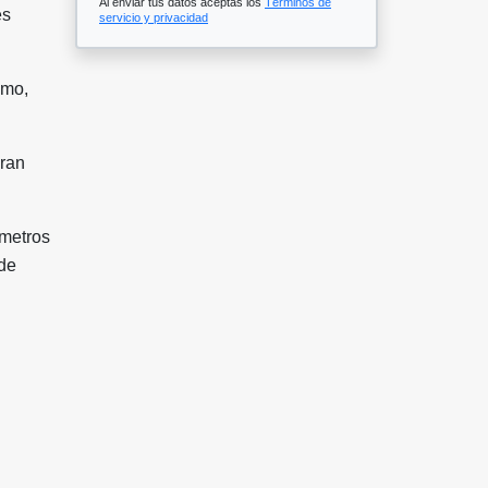
Al enviar tus datos aceptas los
Términos de
es
servicio y privacidad
imo,
gran
ómetros
 de