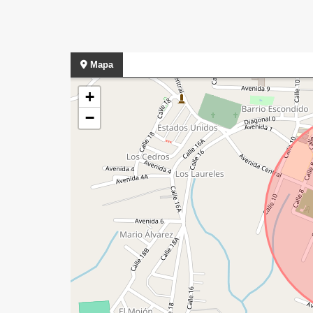
Mapa
+
−