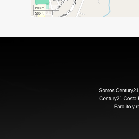
200 m
500 ft
Somos Century21 E
Century21 Costa R
Farolito y 