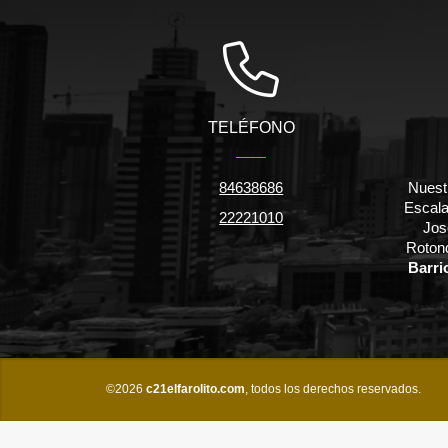
TELÉFONO
84638686
Nuestr
Escala
22221010
Jos
Rotond
Barri
©2026
c21elfarolito.com
, todos los derechos reservados.