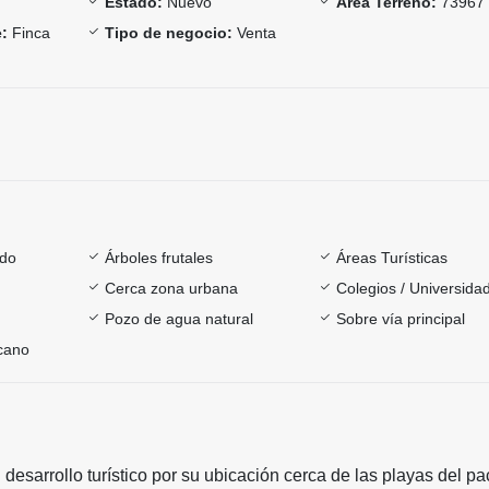
Estado:
Nuevo
Área Terreno:
73967
:
Finca
Tipo de negocio:
Venta
ado
Árboles frutales
Áreas Turísticas
Cerca zona urbana
Colegios / Universida
Pozo de agua natural
Sobre vía principal
rcano
 desarrollo turístico por su ubicación cerca de las playas del pac