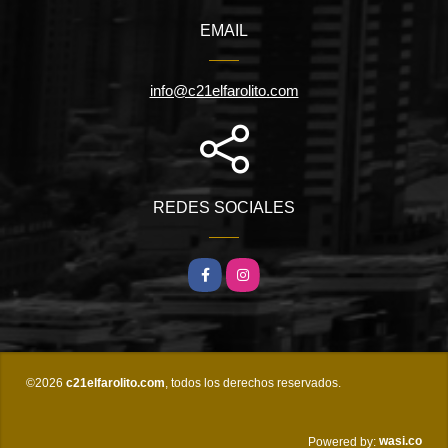
EMAIL
info@c21elfarolito.com
REDES SOCIALES
Facebook
Instagram
©2026
c21elfarolito.com
, todos los derechos reservados.
wasi.co
Powered by: