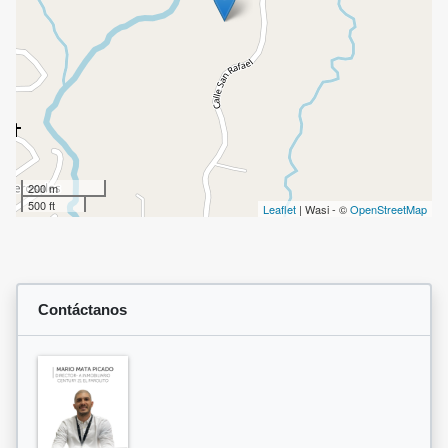
200 m
500 ft
Leaflet
| Wasi - ©
OpenStreetMap
Contáctanos