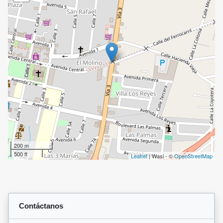
200 m
500 ft
Leaflet
| Wasi - ©
OpenStreetMap
Contáctanos