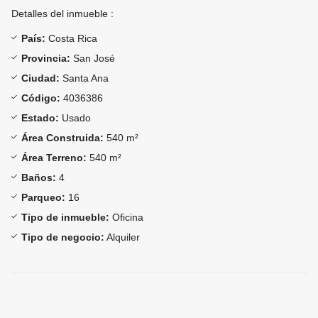
Detalles del inmueble :
País:
Costa Rica
Provincia:
San José
Ciudad:
Santa Ana
Código:
4036386
Estado:
Usado
Área Construida:
540 m²
Área Terreno:
540 m²
Baños:
4
Parqueo:
16
Tipo de inmueble:
Oficina
Tipo de negocio:
Alquiler