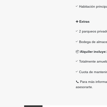
Habitación princip
➕ Extras
2 parqueos privad
Bodega de almace
📦
Alquiler incluye:
Totalmente amueb
Cuota de manteni
📞 Para más informac
asesorarte.