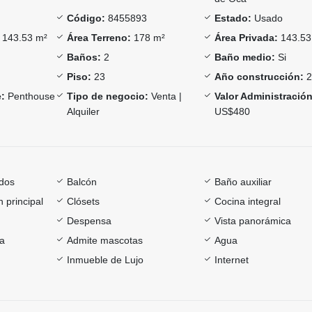
Código:
8455893
Estado:
Usado
143.53 m²
Área Terreno:
178 m²
Área Privada:
143.53
Baños:
2
Baño medio:
Si
Piso:
23
Año construcción:
2
:
Penthouse
Tipo de negocio:
Venta |
Valor Administración
Alquiler
US$480
dos
Balcón
Baño auxiliar
 principal
Clósets
Cocina integral
Despensa
Vista panorámica
ía
Admite mascotas
Agua
Inmueble de Lujo
Internet