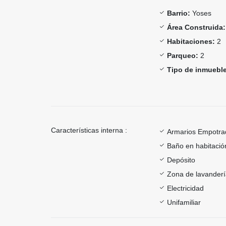
Barrio:
Yoses
Área Construida:
Habitaciones:
2
Parqueo:
2
Tipo de inmueble
Características interna :
Armarios Empotra
Baño en habitación
Depósito
Zona de lavander
Electricidad
Unifamiliar