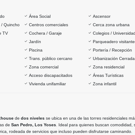
ado
Área Social
Ascensor
a / Quincho
Centros comerciales
Cerca zona urbana
e TV
Cochera / Garaje
Colegios / Universida
Jardín
Parqueadero visitante
Piscina
Portería / Recepción
Trans. público cercano
Urbanización Cerrada
Zona comercial
Zona residencial
Acceso discapacitados
Áreas Turísticas
Vivienda unifamiliar
Zona infantil
thouse
de
dos niveles
se ubica en una de las torres residenciales má
tas de
San Pedro, Los Yoses
. Ideal para quienes buscan comodidad, 
rica, rodeada de servicios que incluso pueden disfrutarse caminando.