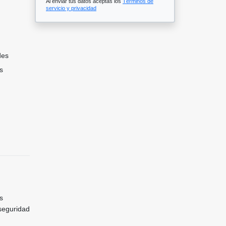
Al enviar tus datos aceptas los
Términos de
servicio y privacidad
des
s
s
seguridad