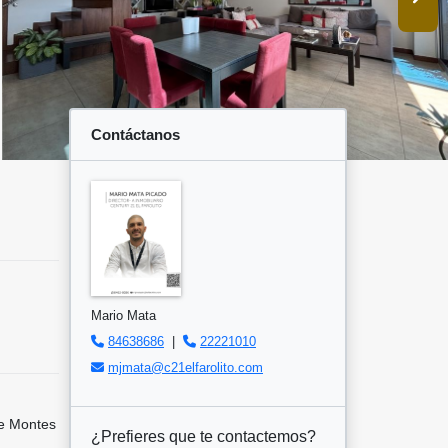
Contáctanos
Mario Mata
84638686
|
22221010
mjmata@c21elfarolito.com
e Montes
¿Prefieres que te contactemos?