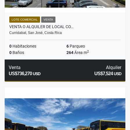
LOTE COMERCIAL
VENTA
VENTA O ALQUILER DE LOCAL CO…
Curridabat, San José, Costa Rica
0
Habitaciones
6
Parqueo
2
0
Baños
264
Área m
Venta
Alquiler
US$736,270
US$7,524
USD
USD