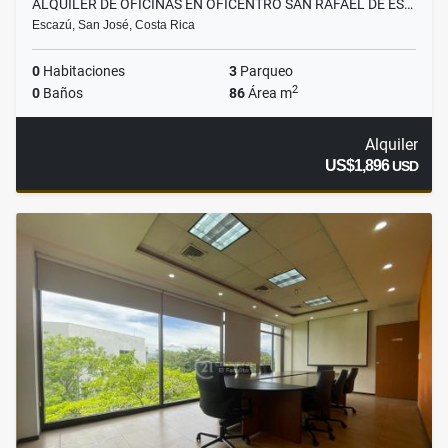
ALQUILER DE OFICINAS EN OFICENTRO SAN RAFAEL DE ES…
Escazú, San José, Costa Rica
0
Habitaciones
3
Parqueo
2
0
Baños
86
Área m
Alquiler
US$1,896
USD