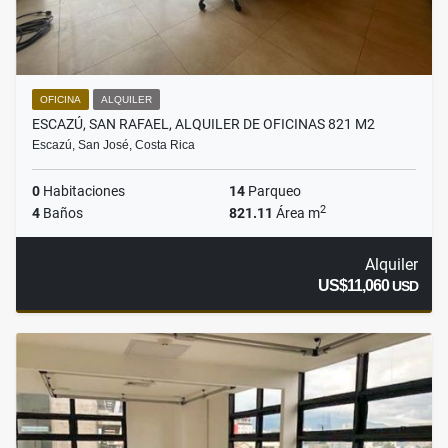
OFICINA
ALQUILER
ESCAZÚ, SAN RAFAEL, ALQUILER DE OFICINAS 821 M2
Escazú, San José, Costa Rica
0
Habitaciones
14
Parqueo
2
4
Baños
821.11
Área m
Alquiler
US$11,060
USD