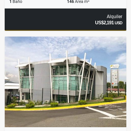
2
1
Baño
146
Área m
Alquiler
US$2,191
USD