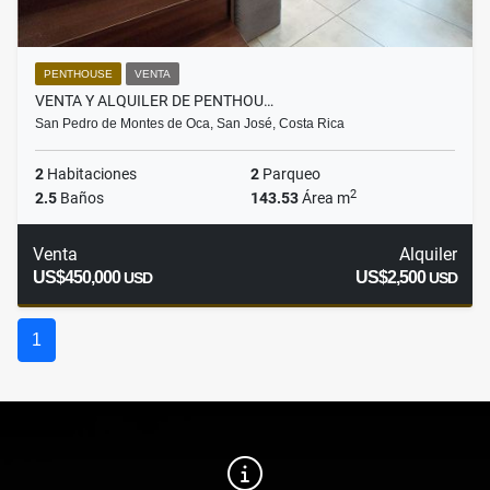
PENTHOUSE
VENTA
VENTA Y ALQUILER DE PENTHOU…
San Pedro de Montes de Oca, San José, Costa Rica
2
Habitaciones
2
Parqueo
2
2.5
Baños
143.53
Área m
Venta
Alquiler
US$450,000
US$2,500
USD
USD
1