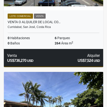
LOTE COMERCIAL
VENTA
VENTA O ALQUILER DE LOCAL CO…
Curridabat, San José, Costa Rica
0
Habitaciones
6
Parqueo
2
0
Baños
264
Área m
Venta
Alquiler
US$736,270
US$7,524
USD
USD