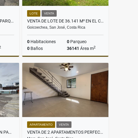
LOTE
VENTA
VENTA DE LOTE DE 989 M² CON PARQUEO EN BARRIO LA CALIFORNIA, SAN JOSÉ
VENTA DE LOTE DE 36.141 M² EN EL CARMEN DE GOICOECHEA
Goicoechea, San José, Costa Rica
0
Habitaciones
0
Parqueo
2
2
0
Baños
36141
Área m
Venta
Venta
,335,150
US$1,770,909
APARTAMENTO
VENTA
VENTA DE LOTE DE 2.110 M² CON PARQUEO EN EL CENTRO DE SAN JOSÉ
VENTA DE 2 APARTAMENTOS PERFECTOS PARA INVERSIÓN, CIUDAD COLÓN.