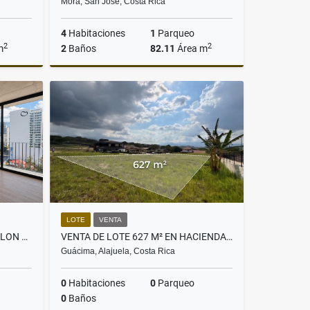
Mora, San José, Costa Rica
4
Habitaciones
1
Parqueo
2
2
m
2
Baños
82.11
Área m
Venta
Venta
,299,900
US$148,000
LOTE
VENTA
VENTA APARTAMENTO EN BABYLON NUNCIATURA - VISTA A ESTADIO NACIONAL
VENTA DE LOTE 627 M² EN HACIENDA ESPAVEL, LA GUÁCIMA, ALAJUELA
Guácima, Alajuela, Costa Rica
0
Habitaciones
0
Parqueo
0
Baños