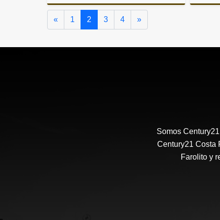
Alquiler
Anterior
Siguiente
«
1
2
3
4
»
US$1,950
Somos Century21 E
Century21 Costa R
Farolito y 