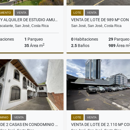
AMENTO
VENTA
LOTE
VENTA
VENTA Y ALQUILER DE ESTUDIO AMUEBLADO EN TORRE SER, BARRIO ESCALANTE
scalante, San José, Costa Rica
San José, San José, Costa Rica
aciones
1
Parqueo
0
Habitaciones
29
Parqueo
2
35
Área m
2.5
Baños
989
Área m
Alquiler
,000
US$950
US$1
MINIO
VENTA
LOTE
VENTA
VENTA DE 2 CASAS EN CONDOMINIO EN TREJOS MONTEALEGRE, ESCAZÚ