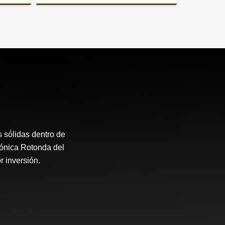
Venta
Venta
260,000
US$141,000
 sólidas dentro de
cónica Rotonda del
r inversión.