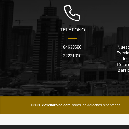
TELÉFONO
84638686
Nuestr
Escala
22221010
Jos
Rotond
Barri
©2026
c21elfarolito.com
, todos los derechos reservados.