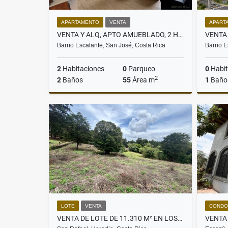
APARTAMENTO
VENTA
APART
VENTA Y ALQ, APTO AMUEBLADO, 2 HAB, SECRT ESCALANTE
Barrio Escalante, San José, Costa Rica
Barrio E
2
Habitaciones
0
Parqueo
0
Habit
2
2
Baños
55
Área m
1
Baño
Venta
Alquiler
Venta
US$170,000
US$1,300
US$170
LOTE
VENTA
CONDO
VENTA DE LOTE DE 11.310 M² EN LOS ÁNGELES, SAN RAFAEL DE HEREDIA