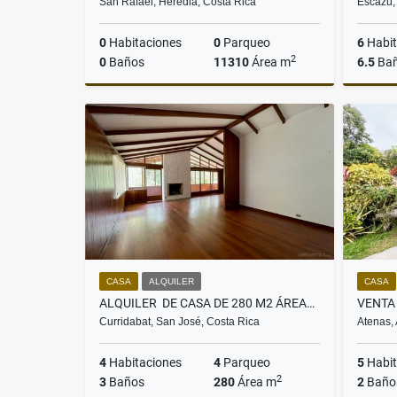
San Rafael, Heredia, Costa Rica
Escazú,
0
Habitaciones
0
Parqueo
6
Habit
2
0
Baños
11310
Área m
6.5
Ba
Venta
US$339,300
CASA
ALQUILER
CASA
ALQUILER DE CASA DE 280 M2 ÁREAS VERDES, GRANADILLA, CURRIDABAT
Curridabat, San José, Costa Rica
Atenas, 
4
Habitaciones
4
Parqueo
5
Habit
2
3
Baños
280
Área m
2
Baño