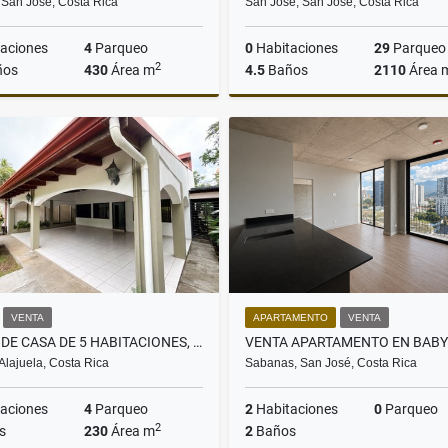
 San José, Costa Rica
San José, San José, Costa Rica
aciones
4
Parqueo
0
Habitaciones
29
Parqueo
2
ños
430
Área m
4.5
Baños
2110
Área 
Venta
US$400,000
US$2
VENTA
APARTAMENTO
VENTA
VENTA DE CASA DE 5 HABITACIONES, BARRIO JESÚS, ATENAS, ALAJUELA
Alajuela, Costa Rica
Sabanas, San José, Costa Rica
aciones
4
Parqueo
2
Habitaciones
0
Parqueo
2
s
230
Área m
2
Baños