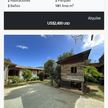
2
Habitaciones
2
Parqueo
2
2
Baños
181
Área m
Alquiler
US$2,400
USD