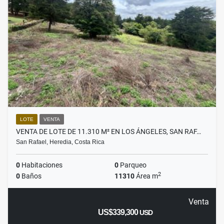
LOTE
VENTA
VENTA DE LOTE DE 11.310 M² EN LOS ÁNGELES, SAN RAF…
San Rafael, Heredia, Costa Rica
0
Habitaciones
0
Parqueo
2
0
Baños
11310
Área m
Venta
US$339,300
USD