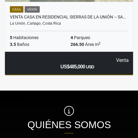
CASA
VENTA
VENTA CASA EN RESIDENCIAL SIERRAS DE LA UNIÓN – SA…
La Unión, Cartago, Costa Rica
5
Habitaciones
4
Parqueo
2
3.5
Baños
266.50
Área m
Venta
US$485,000
USD
QUIÉNES SOMOS