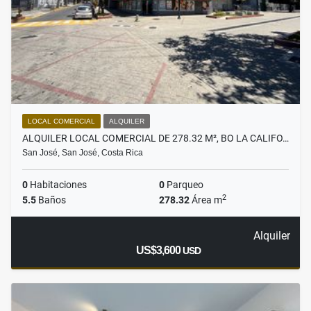
LOCAL COMERCIAL
ALQUILER
ALQUILER LOCAL COMERCIAL DE 278.32 M², BO LA CALIFO…
San José, San José, Costa Rica
0
Habitaciones
0
Parqueo
2
5.5
Baños
278.32
Área m
Alquiler
US$3,600
USD