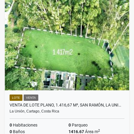
LOTE
VENTA
VENTA DE LOTE PLANO, 1.416,67 M², SAN RAMÓN, LA UNI…
La Unión, Cartago, Costa Rica
0
Habitaciones
0
Parqueo
2
0
Baños
1416.67
Área m