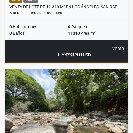
VENTA DE LOTE DE 11.310 M² EN LOS ÁNGELES, SAN RAF…
San Rafael, Heredia, Costa Rica
0
Habitaciones
0
Parqueo
2
0
Baños
11310
Área m
Venta
US$339,300
USD