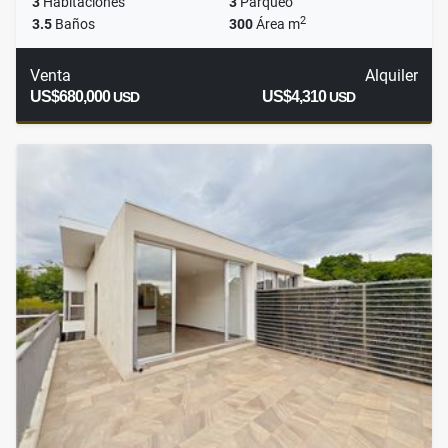
3
Habitaciones
3
Parqueo
2
3.5
Baños
300
Área m
Venta
Alquiler
US$680,000
US$4,310
USD
USD