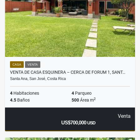
CASA
VENTA
VENTA DE CASA ESQUINERA – CERCA DE FORUM 1, SANT…
Santa Ana, San José, Costa Rica
4
Habitaciones
4
Parqueo
2
4.5
Baños
500
Área m
Venta
US$700,000
USD