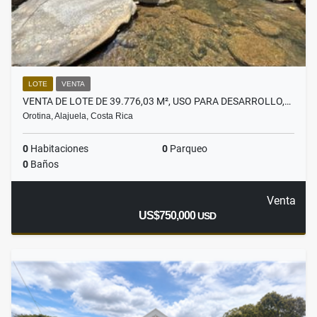
LOTE
VENTA
VENTA DE LOTE DE 39.776,03 M², USO PARA DESARROLLO,…
Orotina, Alajuela, Costa Rica
0
Habitaciones
0
Parqueo
0
Baños
Venta
US$750,000
USD