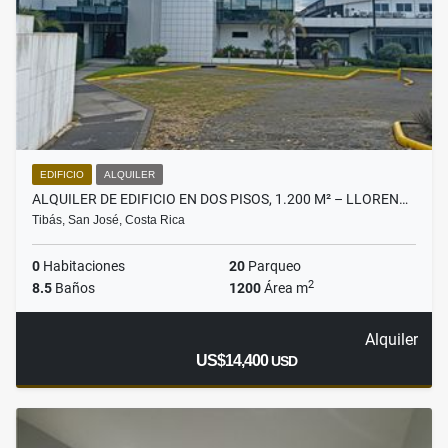
EDIFICIO
ALQUILER
ALQUILER DE EDIFICIO EN DOS PISOS, 1.200 M² – LLOREN…
Tibás, San José, Costa Rica
0
Habitaciones
20
Parqueo
2
8.5
Baños
1200
Área m
Alquiler
US$14,400
USD