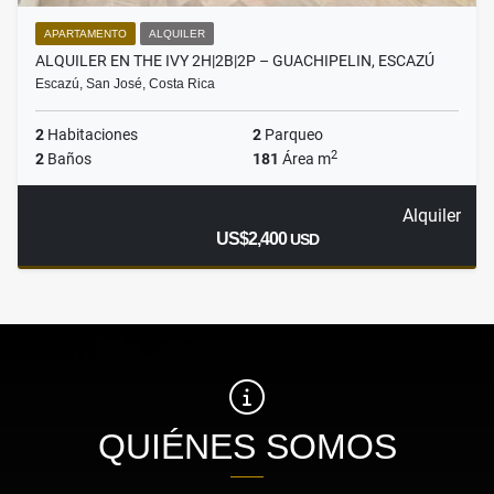
APARTAMENTO
ALQUILER
ALQUILER EN THE IVY 2H|2B|2P – GUACHIPELIN, ESCAZÚ
Escazú, San José, Costa Rica
2
Habitaciones
2
Parqueo
2
2
Baños
181
Área m
Alquiler
US$2,400
USD
QUIÉNES SOMOS