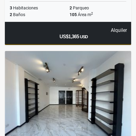
3
Habitaciones
2
Parqueo
2
2
Baños
105
Área m
Alquiler
US$1,365
USD